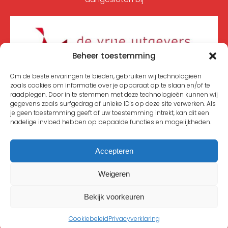
Beheer toestemming
Om de beste ervaringen te bieden, gebruiken wij technologieën
zoals cookies om informatie over je apparaat op te slaan en/of te
UITGEVERIJ NECKAR
raadplegen. Door in te stemmen met deze technologieën kunnen wij
Beltmolen 24
gegevens zoals surfgedrag of unieke ID's op deze site verwerken. Als
2211 ST Noordwijkerhout
je geen toestemming geeft of uw toestemming intrekt, kan dit een
nadelige invloed hebben op bepaalde functies en mogelijkheden.
Meld je aan voor de nieuwsbrief
Accepteren
Zoeken
Weigeren
©Uitgeverij Neckar 2021-2025
Design & Developed by
Bekijk voorkeuren
Themagnifico
Cookiebeleid
Privacyverklaring