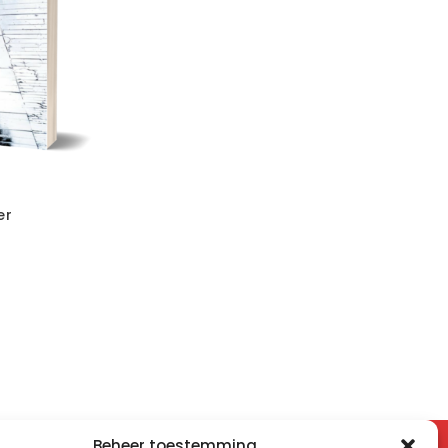
er
Beheer toestemming