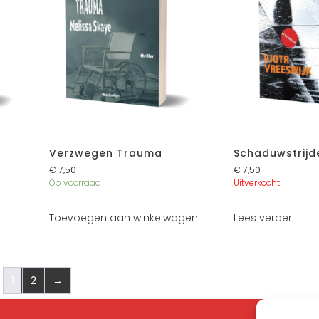
Verzwegen Trauma
Schaduwstrijd
€
7,50
€
7,50
Op voorraad
Uitverkocht
Toevoegen aan winkelwagen
Lees verder
1
2
→