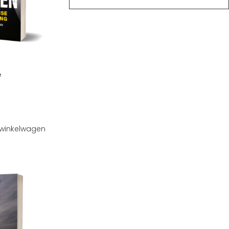
e
winkelwagen