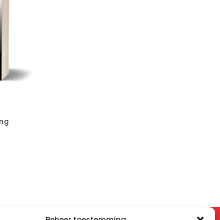
ng
Beheer toestemming