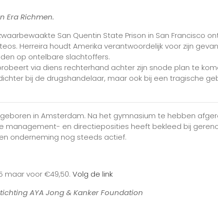
an Era Richmen.
zwaarbewaakte San Quentin State Prison in San Francisco on
teos. Herreira houdt Amerika verantwoordelijk voor zijn gev
iden op ontelbare slachtoffers.
 probeert via diens rechterhand achter zijn snode plan te kom
dichter bij de drugshandelaar, maar ook bij een tragische geb
is geboren in Amsterdam. Na het gymnasium te hebben afgeron
nde management- en directieposities heeft bekleed bij ger
eigen onderneming nog steeds actief.
85 maar voor €49,50.
Volg de link
tichting AYA Jong & Kanker Foundation