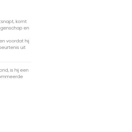
tsnapt, komt
angenschap en
en voordat hij
eurtenis uit
d, is hij een
enommeerde