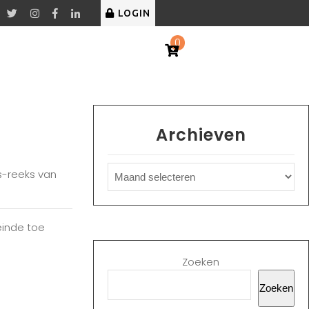
LOGIN
0
Archieven
s-reeks van
einde toe
Zoeken
Zoeken