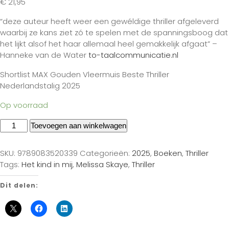
€
21,95
“deze auteur heeft weer een gewéldige thriller afgeleverd
waarbij ze kans ziet zó te spelen met de spanningsboog dat
het lijkt alsof het haar allemaal heel gemakkelijk afgaat” –
Hanneke van de Water
to-taalcommunicatie.nl
Shortlist MAX Gouden Vleermuis Beste Thriller
Nederlandstalig 2025
Op voorraad
Toevoegen aan winkelwagen
SKU:
9789083520339
Categorieën:
2025
,
Boeken
,
Thriller
Tags:
Het kind in mij
,
Melissa Skaye
,
Thriller
Dit delen: