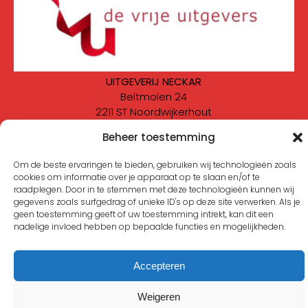
UITGEVERIJ NECKAR
Beltmolen 24
2211 ST Noordwijkerhout
Beheer toestemming
Meld je aan voor de nieuwsbrief
Om de beste ervaringen te bieden, gebruiken wij technologieën zoals
cookies om informatie over je apparaat op te slaan en/of te
Zoeken
raadplegen. Door in te stemmen met deze technologieën kunnen wij
gegevens zoals surfgedrag of unieke ID's op deze site verwerken. Als je
geen toestemming geeft of uw toestemming intrekt, kan dit een
©Uitgeverij Neckar 2021-2025
Design & Developed by
nadelige invloed hebben op bepaalde functies en mogelijkheden.
Themagnifico
Accepteren
Weigeren