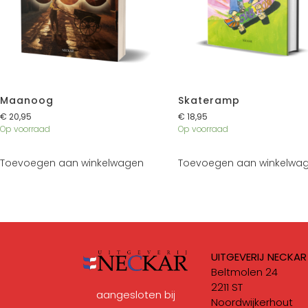
Maanoog
Skateramp
€
20,95
€
18,95
Op voorraad
Op voorraad
Toevoegen aan winkelwagen
Toevoegen aan winkelwa
UITGEVERIJ NECKAR
Beltmolen 24
2211 ST
aangesloten bij
Noordwijkerhout