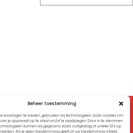
Beheer toestemming
Zoeken
e ervaringen te bieden, gebruiken wij technologieën zoals cookies om
over je apparaat op te slaan en/of te raadplegen. Door in te stemmen
echnologieën kunnen wij gegevens zoals surfgedrag of unieke ID's op
erwerken. Als je geen toestemming geeft of uw toestemming intrekt,