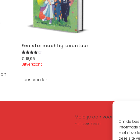
Een stormachtig avontuur
€
18,95
Gewaarde
erd
Uitverkocht
4.00
uit 5
gen
Lees verder
Meld je aan voor de
Om de best
nieuwsbrief
informatie 
met deze t
deze site v