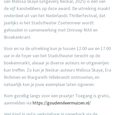
van Melissa Skaye (uitgeverij Neckar, 2025) is één van
de vijf kanshebbers op deze award. De uitreiking maakt
onderdeel uit van het Nederlands Thrillerfestival, dat
jaarlijks in het Stadstheater Zoetermeer wordt
gehouden in samenwerking met Omroep MAX en
Broekenkrant.
Voor en na de uitreiking kun je tussen 12.00 uur en 17.00
uur in de foyer van het Stadstheater terecht op de
boekenmarkt, alwaar je diverse auteurs en uitgeverijen
kun treffen. Zo kun je Neckar-auteurs
Melissa Skaye
,
Era
Richmen
en
Margareth Hillebrandt
ontmoeten, en
natuurlijk kun je jouw exemplaar laten signeren.
Kom gezellig langs voor een praatje! Toegang is gratis,
aanmelden via
https://goudenvleermuizen.nl/
Het kind in mij
is verkrijgbaar in paperback via de