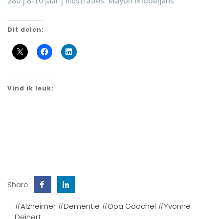
280 | 8-10 jaar | Illustraties: Mayon Middeljans
Dit delen:
Vind ik leuk:
Share:
#Alzheimer
#Dementie
#Opa Goochel
#Yvonne
Deinert