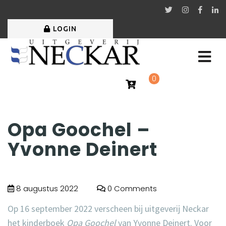
LOGIN
0
Opa Goochel –
Yvonne Deinert
8 augustus 2022
0 Comments
Op 16 september 2022 verscheen bij uitgeverij Neckar
het kinderboek
Opa Goochel
van
Yvonne Deinert
. Voor