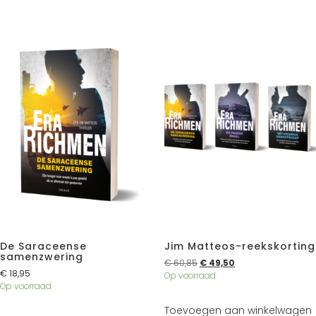
De Saraceense
Jim Matteos-reekskorting
samenzwering
€
60,85
€
49,50
€
18,95
Op voorraad
Op voorraad
Toevoegen aan winkelwagen