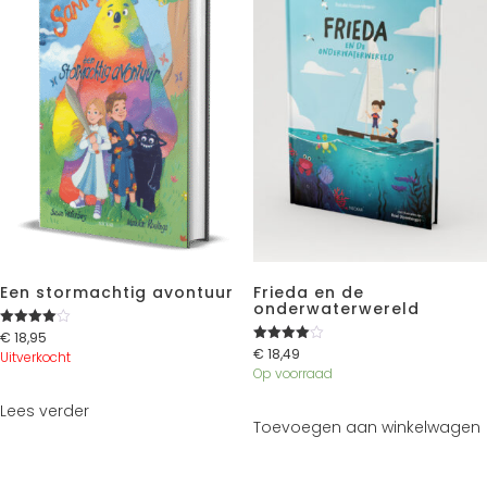
Een stormachtig avontuur
Frieda en de
onderwaterwereld
€
18,95
Gewaarde
erd
€
18,49
Gewaarde
Uitverkocht
4.00
erd
Op voorraad
uit 5
4.00
uit 5
Lees verder
Toevoegen aan winkelwagen